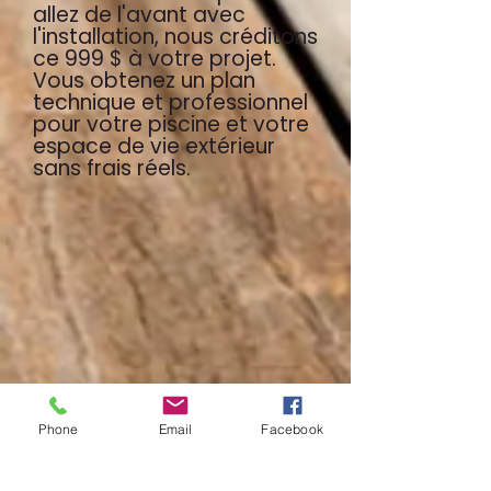
allez de l'avant avec
l'installation, nous créditons
ce 999 $ à votre projet.
Vous obtenez un plan
technique et professionnel
pour votre piscine et votre
espace de vie extérieur
sans frais réels.
Phone
Email
Facebook