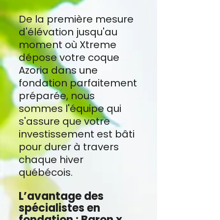
De la première mesure
d'élévation jusqu'au
moment où Xtreme
dépose votre coque
Azoria dans une
fondation parfaitement
préparée, nous
sommes l'équipe qui
s'assure que votre
investissement est bâti
pour durer à travers
chaque hiver
québécois.
L’avantage des
spécialistes en
fondation : Baron x