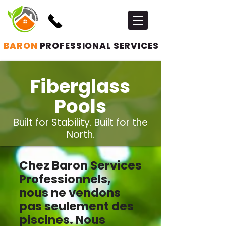
BARON
PROFESSIONAL
SERVICES
Fiberglass
Pools
Built for Stability. Built for the
North.
Chez Baron Services
Professionnels,
nous ne vendons
pas seulement des
piscines. Nous