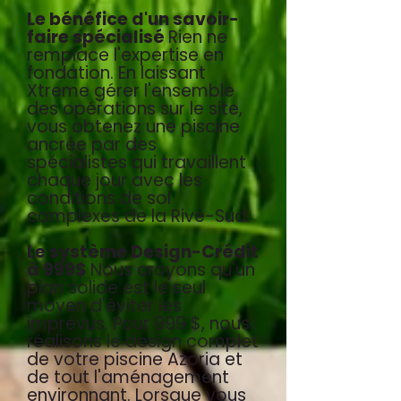
Le bénéfice d'un savoir-
faire spécialisé
Rien ne
remplace l'expertise en
fondation. En laissant
Xtreme gérer l'ensemble
des opérations sur le site,
vous obtenez une piscine
ancrée par des
spécialistes qui travaillent
chaque jour avec les
conditions de sol
complexes de la Rive-Sud.
Le système Design-Crédit
à 999$
Nous croyons qu'un
plan solide est le seul
moyen d'éviter les
imprévus. Pour 999 $, nous
réalisons le design complet
de votre piscine Azoria et
de tout l'aménagement
environnant. Lorsque vous