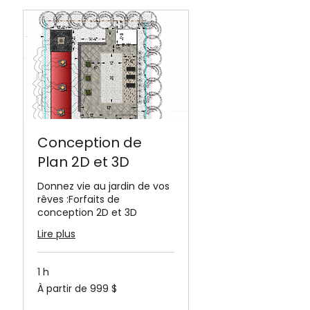
Conception de
Plan 2D et 3D
Donnez vie au jardin de vos
rêves :Forfaits de
conception 2D et 3D
Lire plus
1 h
À
À partir de 999 $
partir
de
999 dollars