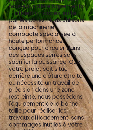
nouveaux développements
— offrent un accès limité
par les côtés. Nous utilisons
de la machinerie
compacte spécialisée à
haute performance,
conçue pour circuler dans
des espaces serrés sans
sacrifier la puissance. Que
votre projet soit situé
derrière une clôture étroite
ou nécessite un travail de
précision dans une zone
restreinte, nous possédons
l'équipement de la bonne
taille pour réaliser les
travaux efficacement, sans
dommages inutiles à votre