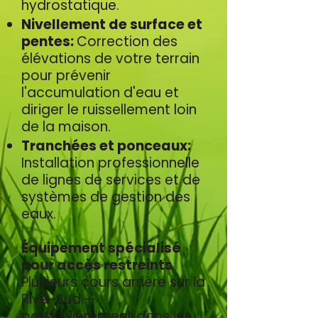
hydrostatique.
Nivellement de surface et
pentes:
Correction des
élévations de votre terrain
pour prévenir
l'accumulation d'eau et
diriger le ruissellement loin
de la maison.
Tranchées et ponceaux:
Installation professionnelle
de lignes de services et de
systèmes de gestion des
eaux.
Équipement spécialisé
pour accès restreints
Plusieurs cours arrière sur la
Rive-Sud —
particulièrement dans les