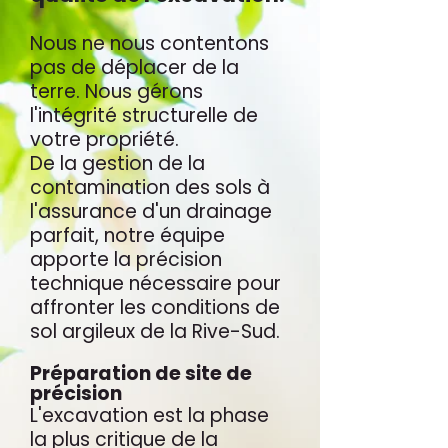
Nous ne nous contentons
pas de déplacer de la
terre. Nous gérons
l'intégrité structurelle de
votre propriété.
De la gestion de la
contamination des sols à
l'assurance d'un drainage
parfait, notre équipe
apporte la précision
technique nécessaire pour
affronter les conditions de
sol argileux de la Rive-Sud.
Préparation de site de
précision
L'excavation est la phase
la plus critique de la