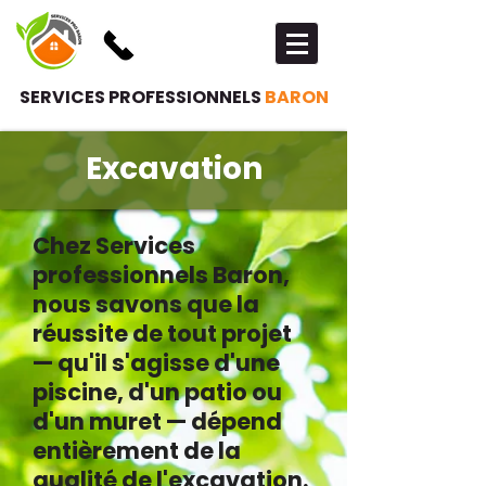
SERVICES PROFESSIONNELS
BARON
Excavation
Chez Services
professionnels Baron,
nous savons que la
réussite de tout projet
— qu'il s'agisse d'une
piscine, d'un patio ou
d'un muret — dépend
entièrement de la
qualité de l'excavation.