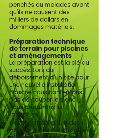
penchés ou malades avant
qu'ils ne causent des
milliers de dollars en
dommages matériels.
Préparation technique
de terrain pour piscines
et aménagements
La préparation est la clé du
succès. Lors du
déboisement d'un site pour
une nouvelle installation,
nous ne nous contentons
pas de couper le tronc ;
nous préparons la
fondation :
Gestion stratégique des
racines : Nous veillons à ce
que les systèmes