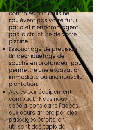
racinaires soient retirés ou
contrôlés afin qu'ils ne
soulèvent pas votre futur
patio et n'endommagent
pas la structure de votre
piscine.
Essouchage de précision :
Un déchiquetage de
souche en profondeur pour
permettre une excavation
immédiate ou une nouvelle
plantation.
Accès par équipement
compact : Nous nous
spécialisons dans l'accès
aux cours arrière par des
passages étroits, en
utilisant des tapis de