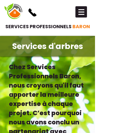
SERVICES PROFESSIONNELS
BARON
Services d'arbres
Chez Services
Professionnels Baron,
nous croyons qu'il faut
apporter la meilleure
expertise à chaque
projet. C’est pourquoi
nous avons conclu un
partenariat avec